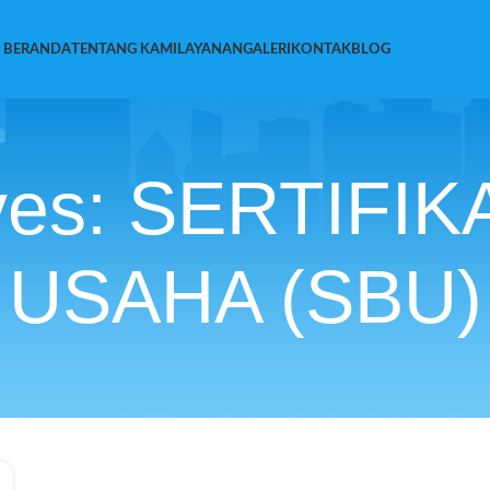
BERANDA
TENTANG KAMI
LAYANAN
GALERI
KONTAK
BLOG
ives: SERTIFI
USAHA (SBU)