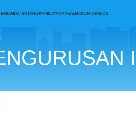
BERANDA
TENTANG KAMI
LAYANAN
GALERI
KONTAK
BLOG
ENGURUSAN 