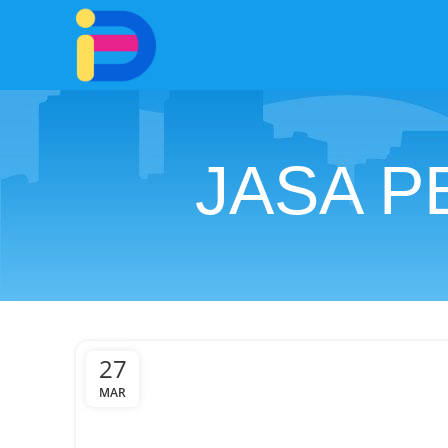
JASA P
27
MAR